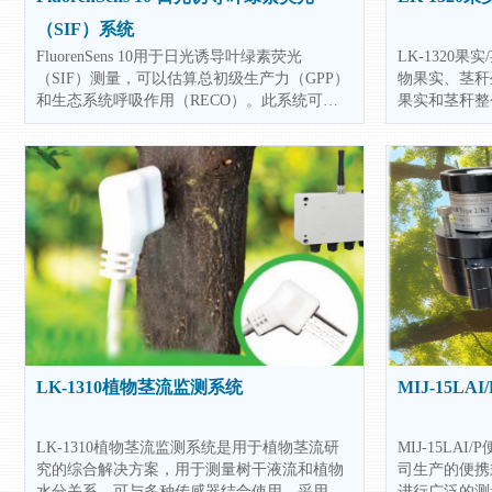
（SIF）系统
FluorenSens 10用于日光诱导叶绿素荧光
LK-1320
（SIF）测量，可以估算总初级生产力（GPP）
物果实、茎秆
和生态系统呼吸作用（RECO）。此系统可以
果实和茎秆整
用作独立系统单独使用，也可以与涡动相关系
采用物联网架
统(EC)集成使用。其他应用还包括卫星SIF分析
成到大多数物
的地面验证，植被胁迫早期预警，以及干旱或
点连续监测的
火灾的风险监测。
实的生理生态
LK-1310植物茎流监测系统
MIJ-15L
LK-1310植物茎流监测系统是用于植物茎流研
MIJ-15LA
究的综合解决方案，用于测量树干液流和植物
司生产的便携
水分关系，可与多种传感器结合使用。采用创
进行广泛的测