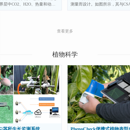
界层中CO2、H2O、热量和动量
测量而设计。如图所示，其与CSA
整的CPEC310系统包括EC155
声风速仪共同使用，这两部分组
/H2O气体分析仪，CSAT3A三维
涡动系统，同步测量CO2/H2O
CR6数据采集器，采样泵,三阀气
气压力、三维风速和超声温度。
，可以全自动地进行零点和二氧
查看更多
正（水汽的跨度订正需要人工操
植物科学
0果实/茎秆生长监测系统
PhenoCheck便携式植物表