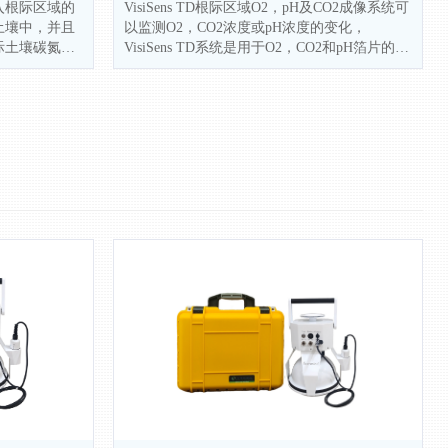
入根际区域的
VisiSens TD根际区域O2，pH及CO2成像系统可
土壤中，并且
以监测O2，CO2浓度或pH浓度的变化，
际土壤碳氮元
VisiSens TD系统是用于O2，CO2和pH箔片的二
维读出装置，采用荧光化学光学感应箔整合成
像技术，在样品不均匀的情况下，能轻松实现
根际区域对O2，pH和CO2二维可视化测量分布
图。测试中，样本表面被感应膜覆盖，该感应
膜可将分析对象的内容转换成光学信号，感应
器响应则由数码相机逐个记录下来。