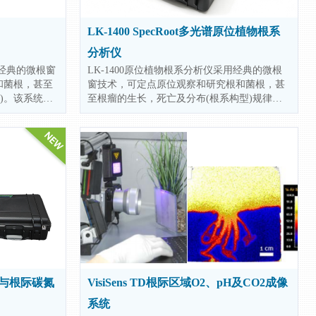
LK-1400 SpecRoot多光谱原位植物根系
分析仪
用经典的微根窗
LK-1400原位植物根系分析仪采用经典的微根
和菌根，甚至
窗技术，可定点原位观察和研究根和菌根，甚
)。该系统的
至根瘤的生长，死亡及分布(根系构型)规律，
过程。在连续
该系统最大优点是在不干扰根生长过程的前提
化过程的前提
下，可连续监测单个细根从出生到死亡的变化
物候，ro
过程，结合专业根系分析软件，能够将根系相
关指标定量化，包括根的长度，面积，根尖数
量，直径，分布格局，活根及死亡根的数量
等。
泌物与根际碳氮
VisiSens TD根际区域O2、pH及CO2成像
系统