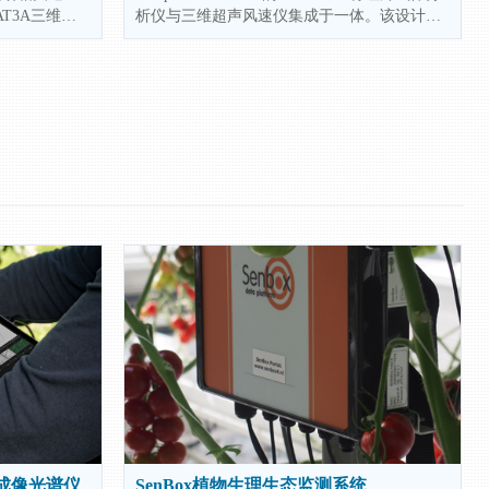
T3A三维超
析仪与三维超声风速仪集成于一体。该设计相
成了一套开路
对于分体式的涡动相关测量系统更易安装，减
、空气温度、大
少因空间分离导致的高频通量损失并提高测量
精度。IRGASON同步测量CO2、H2O、空气温
度、大气压力、三维风速和超声温度。
型成像光谱仪
SenBox植物生理生态监测系统