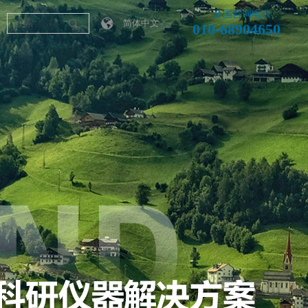
全国咨询电话：
끠
简体中文
ꀅ
010-68904650