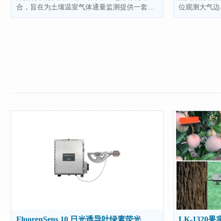
合，旨在为土壤温室气体通量监测提供一套长
位观测大气边
期、高精度且稳定可靠的气体监测解决方案。
的交换过程。完
通过各组件的协同工作，实现对多种土壤温室
闭路红外CO2
气体组分浓度的精准测量。
超声风速仪，
路控制模块等
化碳跨度的订
作）。
FluorenSens 10 日光诱导叶绿素荧光
LK-132