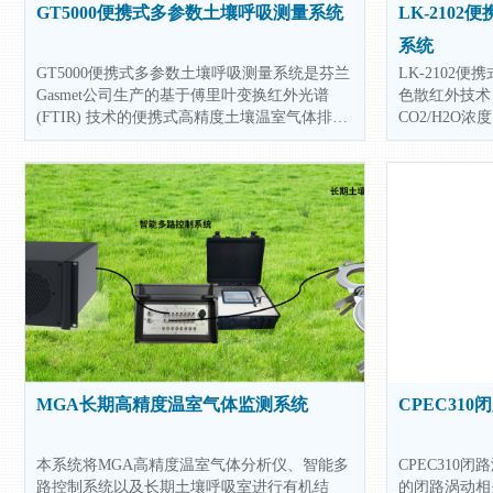
GT5000便携式多参数土壤呼吸测量系统
LK-2102
系统
GT5000便携式多参数土壤呼吸测量系统是芬兰
LK-2102便
Gasmet公司生产的基于傅里叶变换红外光谱
色散红外技术
(FTIR) 技术的便携式高精度土壤温室气体排放
CO2/H2O
监测系统。该仪器可在几秒钟内同时测量
择不同的前端采
N2O、CH4、CO2、H2O、CO和NH3等多种主
壤通量气室、S
要温室气体组分，测量精度可达ppb级。
便携式水面通
GT5000 Terra可用于测量温室气体排放量
同，可以自定
自动根据参数
计算。
MGA长期高精度温室气体监测系统
CPEC31
本系统将MGA高精度温室气体分析仪、智能多
CPEC310
路控制系统以及长期土壤呼吸室进行有机结
的闭路涡动相