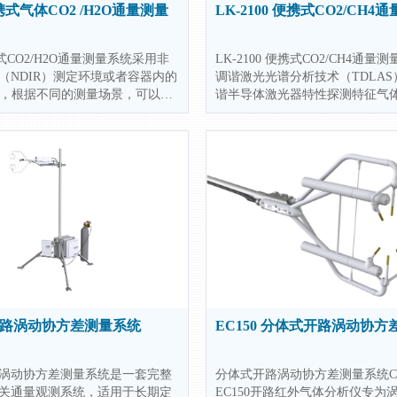
便携式气体CO2 /H2O通量测量
LK-2100 便携式CO2/CH
携式CO2/H2O通量测量系统采用非
LK-2100 便携式CO2/CH4通
（NDIR）测定环境或者容器内的
调谐激光光谱分析技术（TDLA
浓度，根据不同的测量场景，可以选
谐半导体激光器特性探测特征气体
样模块，例如SFC-20便携式土
纹”特征吸收谱线，实现高灵敏、
NC-50光合呼吸室以及WSF-20
速响应且非接触的监测，配套SFC
量气室等。根据前端采样模块不
壤通量气室用于原位测量土壤CO2
义样品采集参数，控制系统能够
同时根据不同的测量场景，还可以连
设定实时进行通量（呼吸速率）
静态箱，测量群落光合或者净交换
及适用于WSF-20水面测量的浮
0闭路涡动协方差测量系统
EC150 分体式开路涡动协
闭路涡动协方差测量系统是一套完整
分体式开路涡动协方差测量系统Cam
关通量观测系统，适用于长期定
EC150开路红外气体分析仪专为