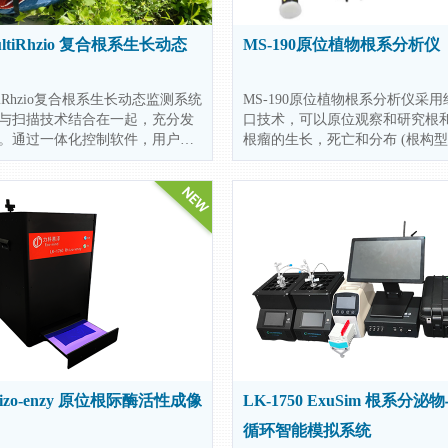
MultiRhzio 复合根系生长动态
MS-190原位植物根系分析仪
MultiRhzio复合根系生长动态监测系统
MS-190原位植物根系分析仪采
与扫描技术结合在一起，充分发
口技术，可以原位观察和研究根
。通过一体化控制软件，用户能
根瘤的生长，死亡和分布 (根构型
灵活切换拍照与扫描模式，从而
最大优点是它不会干扰根的生长
高分辨率的局部图像，又能高效
监测单个细根从出生到死亡的变
整体图像。这款控制软件还配备
下，还可以记录细根的生长发育和
拼接功能，确保在合成大面积图
和无缝性。此外，系统的成像功
光谱，能够轻松判别活根与死根，
需求。
Rhizo-enzy 原位根际酶活性成像
LK-1750 ExuSim 根系分
循环智能模拟系统