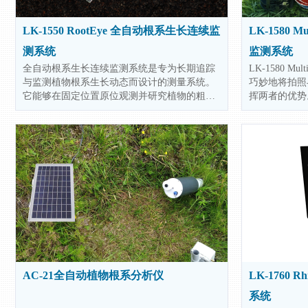
LK-1550 RootEye 全自动根系生长连续监
LK-1580 
测系统
监测系统
全自动根系生长连续监测系统是专为长期追踪
LK-1580 
与监测植物根系生长动态而设计的测量系统。
巧妙地将拍照
它能够在固定位置原位观测并研究植物的粗根
挥两者的优势
与细根的生长状况、死亡情况以及分布模式(即
够在微根管中
根系构型)。此外、该系统还能详细记录细根的
既能快速获取
生长历程、发育阶段及物候特征。配合专业的
捕捉大面积的
根系分析软件平台、该系统能够将根系相关的
了强大的图像
各项指标进行量化处理、并自动跟踪记录根系
像时的高效性
的生长变化过程。
能集成了8种
适应各种研究
AC-21全自动植物根系分析仪
LK-1760 
系统