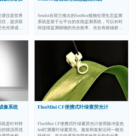
像光谱仪是世界
Sendot在荷兰推出的SenBox植物生理生态监测
图仪，提供双
系统是基于云平台的在线监测系统，可以长时
荧光光谱成
间连续监测植物的光合效率、光合有效辐射、
分胁迫，病原
叶绿素荧光、叶绿素含量、土壤酸碱度、土壤
光谱表型的影
氧浓度等指标。它可以在世界任何地方实时跟
度和预测最佳
踪植物的生理和生态变化，是espec
荧光成像系统
FluoMini CF便携式叶绿素荧光计
成像系统是针对样
FluoMini CF便携式叶绿素荧光计使用脉冲蓝色
析的情况而优
led灯测量叶绿素荧光。激发和发射沿同一根光
光谱荧光相机
纤移动，并在传感器内部的光学元件中分离，