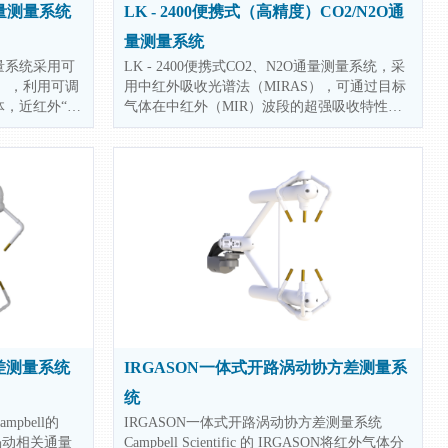
4通量测量系统
LK - 2400便携式（高精度）CO2/N2O通
量测量系统
量测量系统采用可
LK - 2400便携式CO2、N2O通量测量系统，采
S），利用可调
用中红外吸收光谱法（MIRAS），可通过目标
，近红外“指
气体在中红外（MIR）波段的超强吸收特性，
高分辨率、快
来分析目标气体的浓度等信息，数秒内实现超
-20便携式土
高灵敏度和精度监测。本系统配套自动土壤通
/CH4通量，
量气室用于原位测量土壤呼吸速率，同时还可
接SNC-50
以连接静态箱、走航式水面通量气室等满足不
（NEE）以
同测量场景的需求。
漂式呼吸室等。
方差测量系统
IRGASON一体式开路涡动协方差测量系
统
pbell的
IRGASON一体式开路涡动协方差测量系统
涡动相关通量
Campbell Scientific 的 IRGASON将红外气体分