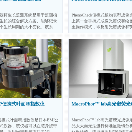
果实/茎秆生长监测系统是用于监测植
PhenoCheck便携式植物表型成
生长的综合解决方案、能够记录
上第一台手持式成像光谱仪和绘
个生长周期的大小变化。该系统
重操作模式，即反射光谱成像和
构、具有数字输出、可以轻松集
像。它可以检测和绘制水分和养
联网监测平台中、满足大范围多
体，病毒，害虫等对植物颜色和
研究需求。广泛应用于林木、果
响，为评估植物健康，果实成熟
监测等农业科学研究。
采收期提供客观手段。
AI/P便携式叶面积指数仪
MacroPhor™ lab高光谱
I/P便携式叶面积指数仪是日本EMJ公
MacroPhor™ lab高光谱荧光
式仪器，该仪器可以在随身携带
品太大而无法进行标准显微镜分
量，采用光谱测量方法(PAR
化设计的。该系统采用独特的高