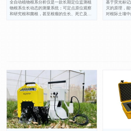
全自动植物根系分析仪是一款长期定位监测植
基于荧光标记
物根系生长动态的测量系统；可定点原位观察
灭的原理，能
和研究根和菌根，甚至根瘤的生长、死亡及分
对根际土壤中
布（根系构型）规律，在不干扰根生长过程的
入理解土壤-
前提下，连续监测单个细根从出生到死亡的变
土壤酶在生态
化过程，也能记录细根、根毛乃至根瘤的生
长、发育和物候等特征，结合最新的基于深度
学习技术的专业根系分析软件平台，能够将根
系相关指标定量化，并自动追踪根系的生长动
态过程。